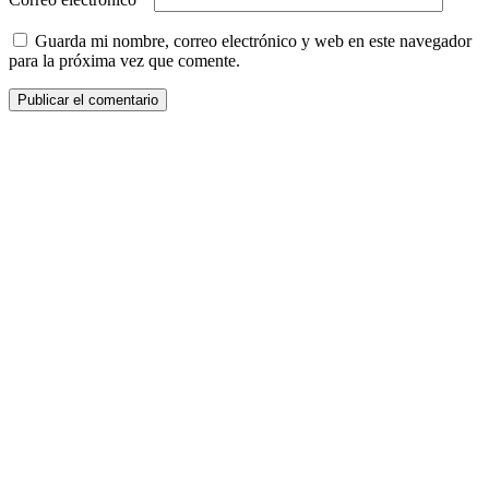
Guarda mi nombre, correo electrónico y web en este navegador
para la próxima vez que comente.