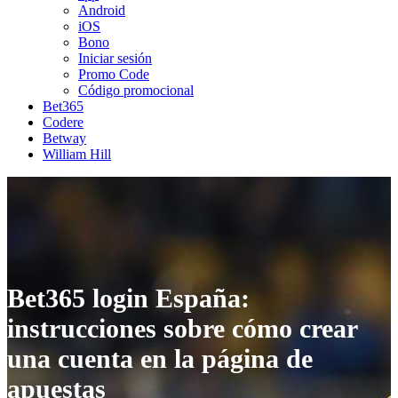
Android
iOS
Bono
Iniciar sesión
Promo Code
Código promocional
Bet365
Codere
Betway
William Hill
Bet365 login España:
instrucciones sobre cómo crear
una cuenta en la página de
apuestas