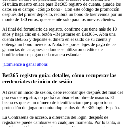
Si utiliza nuestro enlace para Bet365 registro de cuenta, guarde los
datos en el campo «código bono». Con este código de promoción,
después del primer depósito, recibirá un bono de bienvenida por un
monto de 130 euros, que se emite solo para los nuevos clientes.
Al final del formulario de registro, confirme que tiene más de 18
años y haga clic en el botón «Registrarse en Bet365». Abra una
cuenta Bet365 y deposite el dinero en el saldo de su cuenta y
obtenga un bono merecido. Nota: los porcentajes de pago de las
ganancias de las apuestas donde se utilizaron créditos de
bonificación se pagan de la manera estándar.
¡Comience a ganar ahora!
Bet365 registro guía: detalles, cómo recuperar las
credenciales de inicio de sesión
Al crear un inicio de sesión, debe recordar que después del final del
proceso de registro, no podrá cambiar el nombre de usuario. El
hecho es que es un número de identificación que proporciona
protección del jugador contra duplicados de Bet365 login España.
La Contraseña de acceso, a diferencia del login, después de
registrarse puede cambiarse en cualquier momento. Por lo tanto, si