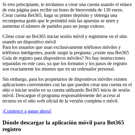
Si eres principiante, te invitamos a crear una cuenta usando el enlace
de esta página para recibir un bono de bienvenida de 130 euros.
Crear cuenta Bet365, haga su primer depósito y obtenga una
recompensa gratis que le permitirá más las apuestas se unen y
aumentar el número de partidos para un juego exitoso.
Cómo crear un Bet365 iniciar sesión móvil y registrarse en el sitio
usando un dispositivo móvil
Para los usuarios que usan exclusivamente teléfonos móviles y
teléfonos inteligentes, puede surgir la pregunta: ¿existe una Bet365
Guía de registro para dispositivos móviles? No hay instrucciones
separadas en este caso, ya que los formatos y los pasos de registro
son exactamente los mismos que en un ordenador personal.
Sin embargo, para los propietarios de dispositivos móviles existen
aplicaciones convenientes con las que pueden crear una cuenta en el
sitio o iniciar sesión en su cuenta utilizando Bet365 inicio de sesión
móvil. Descargue el programa responsablemente del acceso al
recurso en el sitio web oficial de la versión completa o móvil.
¡Comience a ganar ahora!
Dónde descargar la aplicación móvil para Bet365
registro