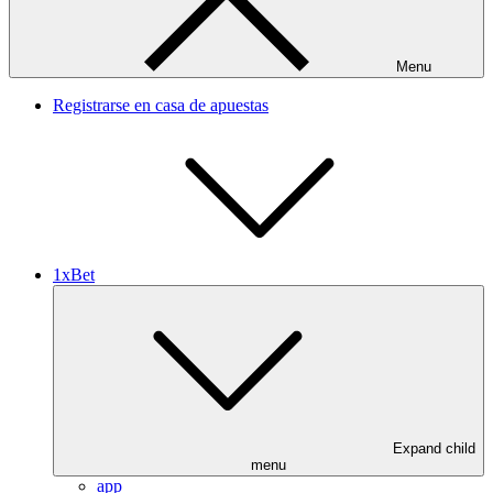
Menu
Registrarse en casa de apuestas
1xBet
Expand child
menu
app