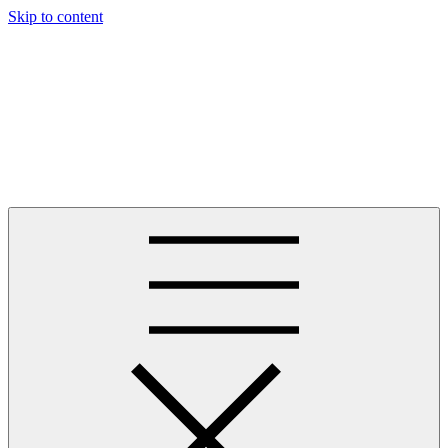
Skip to content